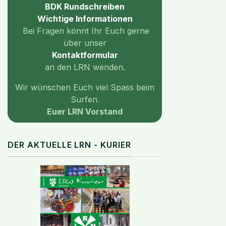
BDK Rundschreiben
Wichtige
Informationen
Bei Fragen könnt Ihr Euch gerne
über unser
Kontaktformular
an den LRN wenden.
Wir wünschen Euch viel Spass beim
Surfen.
Euer LRN Vorstand
DER AKTUELLE LRN - KURIER