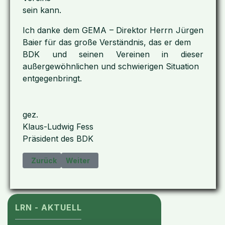
sein kann.
Ich danke dem GEMA – Direktor Herrn Jürgen
Baier für das große Verständnis, das er dem
BDK und seinen Vereinen in dieser
außergewöhnlichen und schwierigen Situation
entgegenbringt.
gez.
Klaus-Ludwig Fess
Präsident des BDK
Vorheriger Beitrag: 2020-05-28 Hygienekonzept zum T
Nächster Beitrag: 2020-04-15 Vereinsrecht 
Zurück
Weiter
LRN - AKTUELL