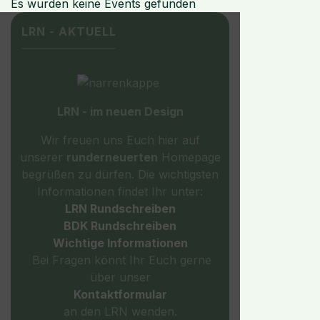
Es wurden keine Events gefunden
LRN - AKTUELL
LRN - im neuen Design
Wir freuen uns Euch hier auf
unserer
runderneuerten
Homepage
begrüßen zu dürfen. Die wichtigsten
Informationen findet Ihr unter:
LRN Rundschreiben
BDK Rundschreiben
Wichtige
Informationen
Bei Fragen könnt Ihr Euch gerne
über unser
Kontaktformular
an den LRN wenden.