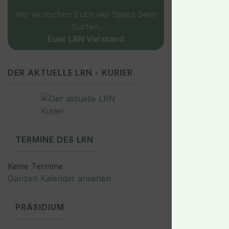
Wir wünschen Euch viel Spass beim
Surfen.
Euer LRN Vorstand
DER AKTUELLE LRN - KURIER
TERMINE DES LRN
Keine Termine
Ganzen Kalender ansehen
PRÄSIDIUM