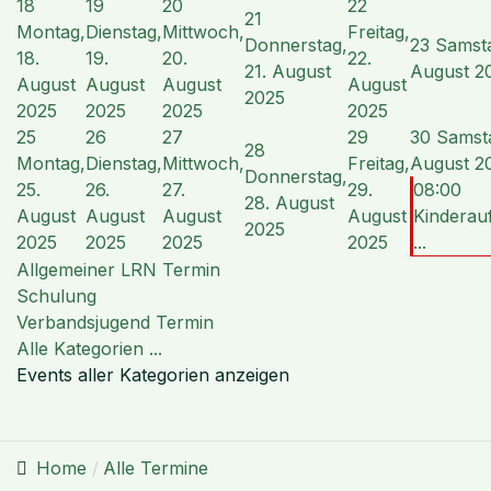
18
19
20
22
21
Montag,
Dienstag,
Mittwoch,
Freitag,
Donnerstag,
23
Samsta
18.
19.
20.
22.
21. August
August 2
August
August
August
August
2025
2025
2025
2025
2025
25
26
27
29
30
Samsta
28
Montag,
Dienstag,
Mittwoch,
Freitag,
August 2
Donnerstag,
25.
26.
27.
29.
08:00
28. August
August
August
August
August
Kinderau
2025
2025
2025
2025
2025
...
Allgemeiner LRN Termin
Schulung
Verbandsjugend Termin
Alle Kategorien ...
Events aller Kategorien anzeigen
Home
Alle Termine