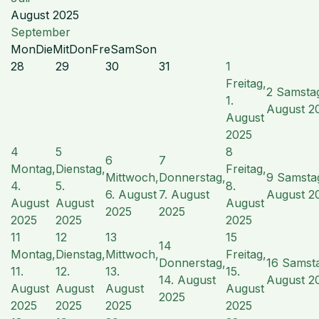
August 2025
September
Mon
Die
Mit
Don
Fre
Sam
Son
28
29
30
31
1
Freitag,
2
Samstag
1.
August 2
August
2025
4
5
8
6
7
Montag,
Dienstag,
Freitag,
Mittwoch,
Donnerstag,
9
Samstag
4.
5.
8.
6. August
7. August
August 2
August
August
August
2025
2025
2025
2025
2025
11
12
13
15
14
Montag,
Dienstag,
Mittwoch,
Freitag,
Donnerstag,
16
Samsta
11.
12.
13.
15.
14. August
August 2
August
August
August
August
2025
2025
2025
2025
2025